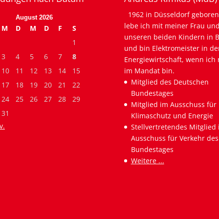
1962 in Düsseldorf geboren
August 2026
lebe ich mit meiner Frau un
M
D
M
D
F
S
unseren beiden Kindern in B
1
und bin Elektromeister in de
3
4
5
6
7
8
Energiewirtschaft, wenn ich 
10
11
12
13
14
15
im Mandat bin.
Mitglied des Deutschen
17
18
19
20
21
22
Bundestages
24
25
26
27
28
29
Mitglied im Ausschuss für
31
Klimaschutz und Energie
v.
Stellvertretendes Mitglied
Ausschuss für Verkehr des
Bundestages
Weitere ...