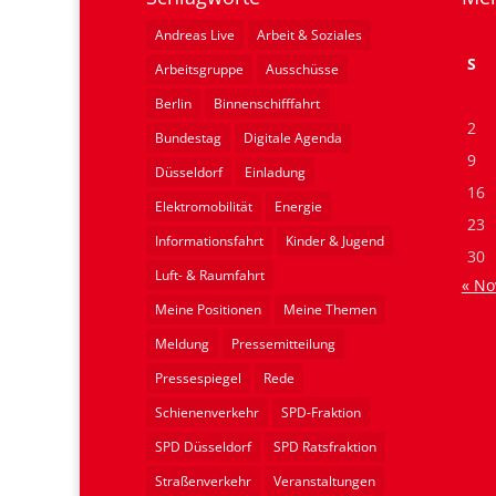
Andreas Live
Arbeit & Soziales
S
Arbeitsgruppe
Ausschüsse
Berlin
Binnenschifffahrt
2
Bundestag
Digitale Agenda
9
Düsseldorf
Einladung
16
Elektromobilität
Energie
23
Informationsfahrt
Kinder & Jugend
30
Luft- & Raumfahrt
« No
Meine Positionen
Meine Themen
Meldung
Pressemitteilung
Pressespiegel
Rede
Schienenverkehr
SPD-Fraktion
SPD Düsseldorf
SPD Ratsfraktion
Straßenverkehr
Veranstaltungen