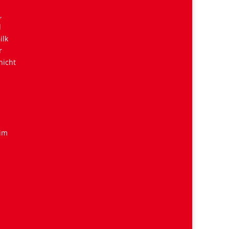
,
d
ilk
r
nicht
 im