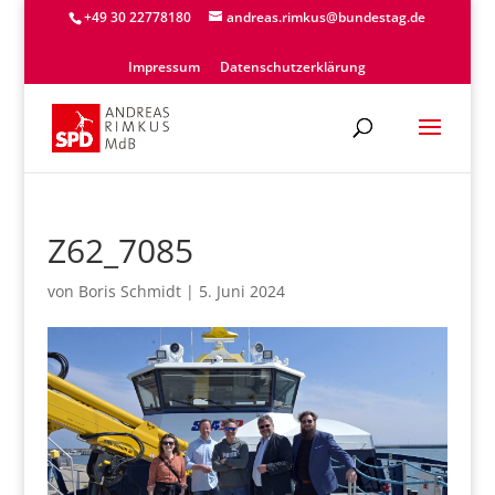
+49 30 22778180
andreas.rimkus@bundestag.de
Impressum
Datenschutzerklärung
Z62_7085
von
Boris Schmidt
|
5. Juni 2024