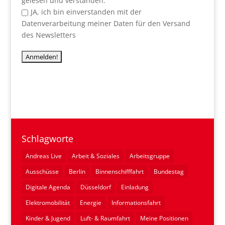
gelesen und verstanden:
JA, ich bin einverstanden mit der
Datenverarbeitung meiner Daten für den Versand
des Newsletters
Schlagworte
Andreas Live
Arbeit & Soziales
Arbeitsgruppe
Ausschüsse
Berlin
Binnenschifffahrt
Bundestag
Digitale Agenda
Düsseldorf
Einladung
Elektromobilität
Energie
Informationsfahrt
Kinder & Jugend
Luft- & Raumfahrt
Meine Positionen