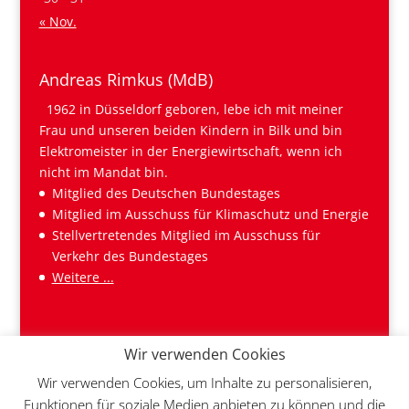
« Nov.
Andreas Rimkus (MdB)
1962 in Düsseldorf geboren, lebe ich mit meiner
Frau und unseren beiden Kindern in Bilk und bin
Elektromeister in der Energiewirtschaft, wenn ich
nicht im Mandat bin.
Mitglied des Deutschen Bundestages
Mitglied im Ausschuss für Klimaschutz und Energie
Stellvertretendes Mitglied im Ausschuss für
Verkehr des Bundestages
Weitere ...
Wir verwenden Cookies
Wir verwenden Cookies, um Inhalte zu personalisieren,
Funktionen für soziale Medien anbieten zu können und die