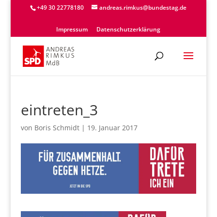
+49 30 22778180
andreas.rimkus@bundestag.de
Impressum
Datenschutzerklärung
eintreten_3
von
Boris Schmidt
|
19. Januar 2017