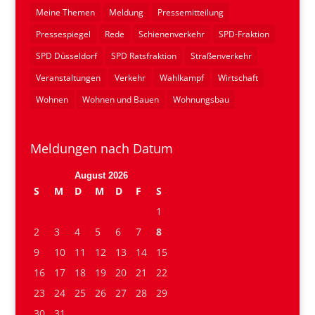
Meine Themen
Meldung
Pressemitteilung
Pressespiegel
Rede
Schienenverkehr
SPD-Fraktion
SPD Düsseldorf
SPD Ratsfraktion
Straßenverkehr
Veranstaltungen
Verkehr
Wahlkampf
Wirtschaft
Wohnen
Wohnen und Bauen
Wohnungsbau
Meldungen nach Datum
August 2026
S
M
D
M
D
F
S
1
2
3
4
5
6
7
8
9
10
11
12
13
14
15
16
17
18
19
20
21
22
23
24
25
26
27
28
29
30
31