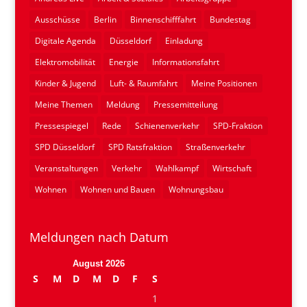
Ausschüsse
Berlin
Binnenschifffahrt
Bundestag
Digitale Agenda
Düsseldorf
Einladung
Elektromobilität
Energie
Informationsfahrt
Kinder & Jugend
Luft- & Raumfahrt
Meine Positionen
Meine Themen
Meldung
Pressemitteilung
Pressespiegel
Rede
Schienenverkehr
SPD-Fraktion
SPD Düsseldorf
SPD Ratsfraktion
Straßenverkehr
Veranstaltungen
Verkehr
Wahlkampf
Wirtschaft
Wohnen
Wohnen und Bauen
Wohnungsbau
Meldungen nach Datum
August 2026
S
M
D
M
D
F
S
1