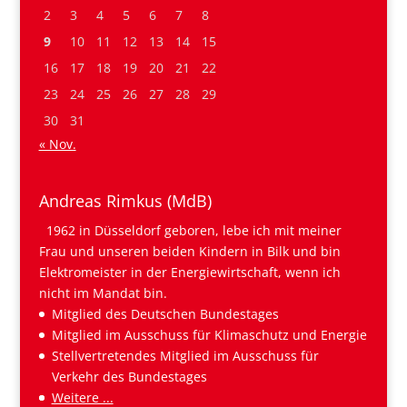
2
3
4
5
6
7
8
9
10
11
12
13
14
15
16
17
18
19
20
21
22
23
24
25
26
27
28
29
30
31
« Nov.
Andreas Rimkus (MdB)
1962 in Düsseldorf geboren, lebe ich mit meiner
Frau und unseren beiden Kindern in Bilk und bin
Elektromeister in der Energiewirtschaft, wenn ich
nicht im Mandat bin.
Mitglied des Deutschen Bundestages
Mitglied im Ausschuss für Klimaschutz und Energie
Stellvertretendes Mitglied im Ausschuss für
Verkehr des Bundestages
Weitere ...